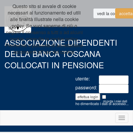
Questo sito si avvale di cookie
necessari al funzionamento ed utili
alle finalità illustrate nella cookie
policy. Se vuoi saperne di più o
negare il consenso a tutti o ad alcuni
cookie, consulta la cookie policy.
ASSOCIAZIONE DIPENDENTI
Premendo il pulsante di accettazione
DELLA BANCA TOSCANA
acconsenti all’uso dei cookie.
COLLOCATI IN PENSIONE
utente:
password:
ricorda i miei dati
ho dimenticato i dati di accesso...
Togg
navig