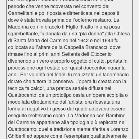
periodo che venne ricoverata nel convento dei
Carmelitani e poi riposta e dimenticata nei depositi
dove è stata trovata prima dell’odierno restauro. La
Madonna con in braccio il Figlio ritratto in una posa
sgambettante, fu donata da una “pia donna” alla Chiesa
di Santa Maria del Carmine nel 1642 e nel 1644 fu
collocata sull’altare della Cappella Brancacci, dove
rimase fino ai primi anni Settanta dell’Ottocento
divenendo un vero e proprio oggetto di culto, portata in
processione ogni estate per quasi duecentocinquanta
anni. Per volontà dei fedeli fu realizzato un tabernacolo
dorato che tuttora la conserva. L’opera fu creata con la
tecnica “a calco”, una pratica seriale diffusa nel
Quattrocento: da un prototipo ossia un’opera scolpita o
modellata direttamente dall’artista, era ricavata una
forma al negativo in gesso dal quale potevano essere
eseguite moltissime copie. La Madonna con Bambino
del Carmine appartiene alla tipologia più replicata nel
Quattrocento, quella tradizionalmente riferita a Lorenzo
Ghiberti ed appare come l’esemplare qualitativamente