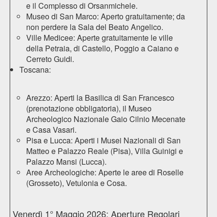
e il
Complesso di Orsanmichele
.
Museo di San Marco
: Aperto gratuitamente; da
non perdere la Sala del Beato Angelico.
Ville Medicee: Aperte gratuitamente le ville
della Petraia
,
di Castello
,
Poggio a Caiano
e
Cerreto Guidi
.
Toscana:
Arezzo: Aperti la
Basilica di San Francesco
(prenotazione obbligatoria), il
Museo
Archeologico Nazionale Gaio Cilnio Mecenate
e
Casa Vasari
.
Pisa e Lucca: Aperti i
Musei Nazionali di San
Matteo
e
Palazzo Reale
(Pisa),
Villa Guinigi
e
Palazzo Mansi
(Lucca).
Aree Archeologiche: Aperte le aree di
Roselle
(Grosseto),
Vetulonia
e
Cosa
.
Venerdì 1° Maggio 2026: Aperture Regolari